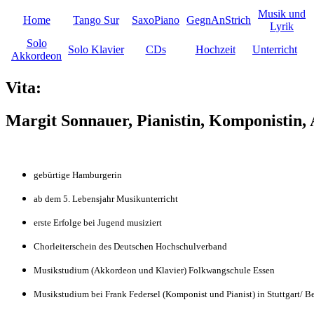
Musik und
Home
Tango Sur
SaxoPiano
GegnAnStrich
Lyrik
Solo
Solo Klavier
CDs
Hochzeit
Unterricht
Akkordeon
Vita:
Margit Sonnauer, Pianistin, Komponistin,
gebürtige Hamburgerin
ab dem 5. Lebensjahr Musikunterricht
erste Erfolge bei Jugend musiziert
Chorleiterschein des Deutschen Hochschulverband
Musikstudium (Akkordeon und Klavier) Folkwangschule Essen
Musikstudium bei Frank Federsel (Komponist und Pianist) in Stuttgart/ Be