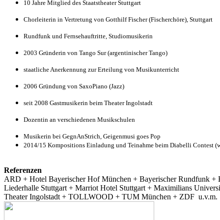
10 Jahre Mitglied des Staatstheater Stuttgart
Chorleiterin in Vertretung von Gotthilf Fischer (Fischerchöre), Stuttgart
Rundfunk und Fernsehauftritte, Studiomusikerin
2003 Gründerin von Tango Sur (argentinischer Tango)
staatliche Anerkennung zur Erteilung von Musikunterricht
2006 Gründung von SaxoPiano (Jazz)
seit 2008 Gastmusikerin beim Theater Ingolstadt
Dozentin an verschiedenen Musikschulen
Musikerin bei GegnAnStrich, Geigenmusi goes Pop
2014
/15
Kompositions
E
inladung und Teinahme beim Diabelli Contest (w
Referenzen
ARD + Hotel Bayerischer Hof München + Bayerischer Rundfunk + B
Liederhalle Stuttgart + Marriot Hotel Stuttgart + Maximilians Uni
Theater Ingolstadt + TOLLWOOD + TUM München + ZDF u.v.m.