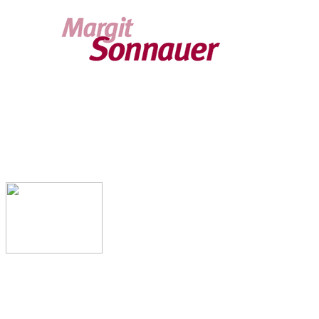
Termine
Kontakt
Vita
Presse
Impressum
Kontakt:
Margit Wöhrle
Raiffeisenstr. 3
85411 Hohenkammer
(Nähe München)
Tel.: 08137/939074