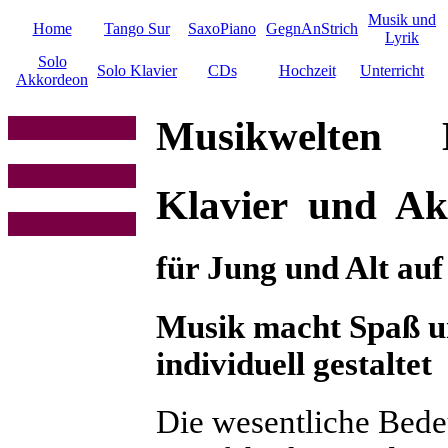
Musik und
Home
Tango Sur
SaxoPiano
GegnAnStrich
Lyrik
Solo
Solo Klavier
CDs
Hochzeit
Unterricht
Akkordeon
Musikwelten M
Klavier und A
für Jung und Alt auf
Musik macht Spaß un
individuell gestaltet
Die wesentliche Bede