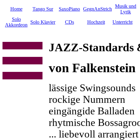
Musik und
Home
Tango Sur
SaxoPiano
GegnAnStrich
Lyrik
Solo
Solo Klavier
CDs
Hochzeit
Unterricht
Akkordeon
JAZZ-Standards &
von Falkenstein
lässige Swingsounds
rockige Nummern
eingängide Balladen
rhytmische Bossagroo
... liebevoll arrangiert